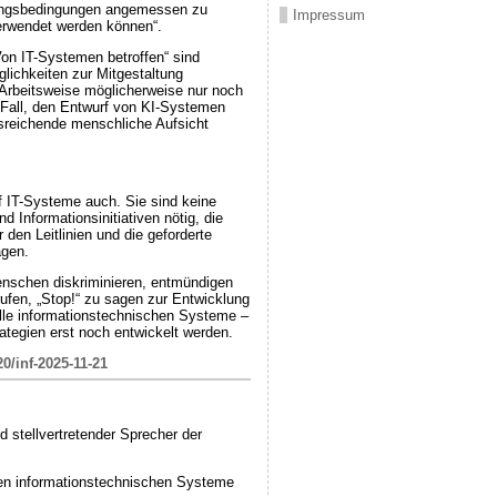
tzungsbedingungen angemessen zu
Impressum
verwendet werden können“.
Von IT-Systemen betroffen“ sind
glichkeiten zur Mitgestaltung
 Arbeitsweise möglicherweise nur noch
m Fall, den Entwurf von KI-Systemen
sreichende menschliche Aufsicht
f IT-Systeme auch. Sie sind keine
 Informationsinitiativen nötig, die
 den Leitlinien und die geforderte
agen.
enschen diskriminieren, entmündigen
ufen, „Stop!“ zu sagen zur Entwicklung
alle informationstechnischen Systeme –
tegien erst noch entwickelt werden.
0/inf-2025-11-21
 stellvertretender Sprecher der
igen informationstechnischen Systeme