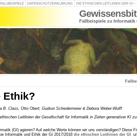
FALLBEISPIELE
DATENSCHUTZERKLÄRUNG
DIE ETHISCHEN LEITLINIEN DER GI 
Gewissensbit
Fallbeispiele zu Informatik
Fallbe
e Ethik?
stina B. Class, Otto Obert, Gudrun Schiedermeier & Debora Weber-Wulff
ethischen Leitlinien der Gesellschaft für Informatik in ­Zeiten generativer KI z
formatik (GI) agieren? Auf welche Werte können wir uns verständigen? Diese Fr
ppe Informatik und Ethik der GI 2017/2018
die ethischen Leitlinien der GI
unt