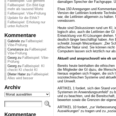
Fallbeispiel: Gut gemeint
damaligen Sprecher der Fachgruppe. Um 
Fallbeispiel: Ein Bild lügt
mehr als tausend Worte
Etwa 150 Anregungen und Kommentare gin
Version der Leitlinien konkrete Techni
Fallbeispiel: Vibe-Prüfung
war, die Leitlinien allgemein zu halte
Update für die Ethik?
verwässern.
Fallbeispiel: Erholung nur
unter Aufsicht
Heute sind Diskussionen rund um KI, in
logisch also, auch die Leitlinien der G
Kommentare
Entwicklung von KI-Lösungen drehen. W
deutlich länger beschäftigt haben. Am
Gabriele
zu
Fallbeispiel:
schreibt Joseph Weizenbaum: „Der Schl
Vibe-Prüfung
ethischer Natur sind. Sie können nicht
Constanze
zu
Fallbeispiel:
Computern lassen sich letztlich nur al
Vibe-Prüfung
Georg
zu
Fallbeispiel: Vibe-
Aktuell und anspruchsvoll wie eh un
Prüfung
Bereits heute beinhalten die ethischen 
Georg
zu
Fallbeispiel: KI
die Mitglieder der GI dazu, die Mensc
checkt KI checkt KI
hieraus ergeben sich Fragen, die sich
DIeter Hater
zu
Fallbeispiel:
soziotechnischen Systeme und aktuelle
Alles wird besser
und Umwelt.
Archiv
ARTIKEL 1
fordert, sich den Stand vo
Systemen im Anwendungsumfeld“ zu beu
Archiv
und zu beachten, und die Bereitschaft,
bewerten sowie die Grenzen der eigenen
ARTIKEL 10
fordert, „zur Verbesserung
Auswirkungen“ zu tragen und zu „sozial
Kommentare