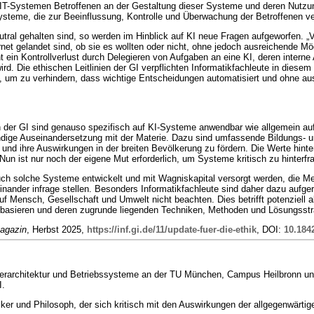
on IT-Systemen Betroffenen an der Gestaltung dieser Systeme und deren Nu
 Systeme, die zur Beeinflussung, Kontrolle und Überwachung der Betroffenen 
utral gehalten sind, so werden im Hinblick auf KI neue Fragen aufgeworfen. „
net gelandet sind, ob sie es wollten oder nicht, ohne jedoch ausreichende Mö
in Kontrollverlust durch Delegieren von Aufgaben an eine KI, deren interne
d. Die ethischen Leitlinien der GI verpflichten Informatikfachleute in diese
um zu verhindern, dass wichtige Entscheidungen automatisiert und ohne au
en der GI sind genauso spezifisch auf KI-Systeme anwendbar wie allgemein au
ndige Auseinandersetzung mit der Materie. Dazu sind umfassende Bildungs- und
 und ihre Auswirkungen in der breiten Bevölkerung zu fördern. Die Werte hinter
Nun ist nur noch der eigene Mut erforderlich, um Systeme kritisch zu hinterfr
uch solche Systeme entwickelt und mit Wagniskapital versorgt werden, die M
nander infrage stellen. Besonders Informatikfachleute sind daher dazu aufger
f Mensch, Gesellschaft und Umwelt nicht beachten. Dies betrifft potenziell 
I basieren und deren zugrunde liegenden Techniken, Methoden und Lösungsstra
Magazin
, Herbst 2025,
https://inf.gi.de/11/update-fuer-die-ethik
, DOI:
10.1842
erarchitektur und Betriebssysteme an der TU München, Campus Heilbronn und
I.
tiker und Philosoph, der sich kritisch mit den Auswirkungen der allgegenwärt