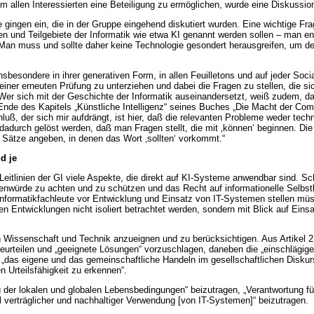
allen Interessierten eine Beteiligung zu ermöglichen, wurde eine Diskussion
gen ein, die in der Gruppe eingehend diskutiert wurden. Eine wichtige Frage
ken und Teilgebiete der Informatik wie etwa KI genannt werden sollen – man e
n. Man muss und sollte daher keine Technologie gesondert herausgreifen, um d
sbesondere in ihrer generativen Form, in allen Feuilletons und auf jeder Soci
I einer erneuten Prüfung zu unterziehen und dabei die Fragen zu stellen, die s
er sich mit der Geschichte der Informatik auseinandersetzt, weiß zudem, d
 Ende des Kapitels „Künstliche Intelligenz“ seines Buches „Die Macht der Co
uß, der sich mir aufdrängt, ist hier, daß die relevanten Probleme weder tec
 dadurch gelöst werden, daß man Fragen stellt, die mit ‚können‘ beginnen. D
s Sätze angeben, in denen das Wort ‚sollten‘ vorkommt.“
d je
Leitlinien der GI viele Aspekte, die direkt auf KI-Systeme anwendbar sind. Sc
henwürde zu achten und zu schützen und das Recht auf informationelle Selbs
 Informatikfachleute vor Entwicklung und Einsatz von IT-Systemen stellen mü
n Entwicklungen nicht isoliert betrachtet werden, sondern mit Blick auf Ei
n Wissenschaft und Technik anzueignen und zu berücksichtigen. Aus
Artikel 2
rteilen und „geeignete Lösungen“ vorzuschlagen, daneben die „einschlägige
 „das eigene und das gemeinschaftliche Handeln im gesellschaftlichen Diskurs
 Urteilsfähigkeit zu erkennen“.
 der lokalen und globalen Lebensbedingungen“ beizutragen, „Verantwortung für
 verträglicher und nachhaltiger Verwendung [von IT-Systemen]“ beizutragen.