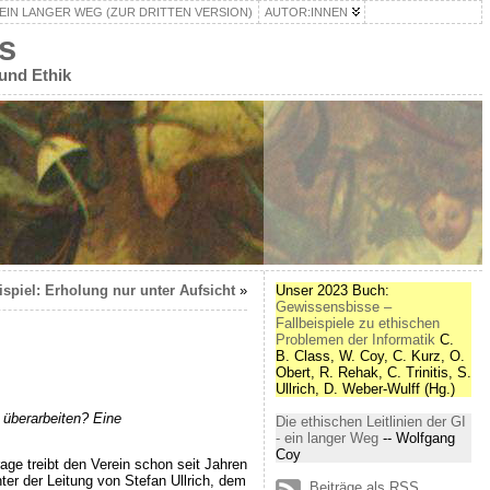
– EIN LANGER WEG (ZUR DRITTEN VERSION)
AUTOR:INNEN
s
 und Ethik
ispiel: Erholung nur unter Aufsicht
»
Unser 2023 Buch:
Gewissensbisse –
Fallbeispiele zu ethischen
Problemen der Informatik
C.
B. Class, W. Coy, C. Kurz, O.
Obert, R. Rehak, C. Trinitis, S.
Ullrich, D. Weber-Wulff (Hg.)
u überarbeiten? Eine
Die ethischen Leitlinien der GI
- ein langer Weg
-- Wolfgang
Coy
age treibt den Verein schon seit Jahren
er der Leitung von Stefan Ullrich, dem
Beiträge als RSS