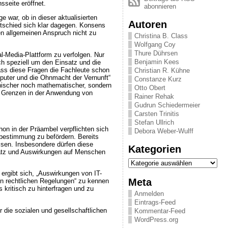
sseite eröffnet.
abonnieren
 war, ob in dieser aktualisierten
Autoren
ntschied sich klar dagegen. Konsens
en allgemeinen Anspruch nicht zu
Christina B. Class
Wolfgang Coy
Thure Dührsen
al-Media-Plattform zu verfolgen. Nur
Benjamin Kees
ich speziell um den Einsatz und die
ass diese Fragen die Fachleute schon
Christian R. Kühne
mputer und die Ohnmacht der Vernunft“
Constanze Kurz
hnischer noch mathematischer, sondern
Otto Obert
ie Grenzen in der Anwendung von
Rainer Rehak
Gudrun Schiedermeier
Carsten Trinitis
Stefan Ullrich
hon in der Präambel verpflichten sich
Debora Weber-Wulff
tbestimmung zu befördern. Bereits
ssen. Insbesondere dürfen diese
Kategorien
nsatz und Auswirkungen auf Menschen
Kategorien
ergibt sich, „Auswirkungen von IT-
Meta
n rechtlichen Regelungen“ zu kennen
 kritisch zu hinterfragen und zu
Anmelden
Eintrags-Feed
 die sozialen und gesellschaftlichen
Kommentar-Feed
WordPress.org