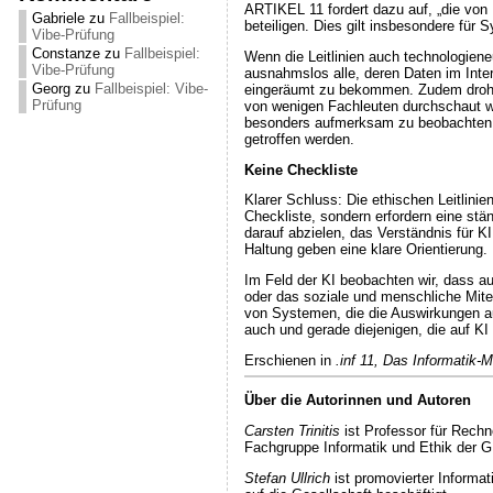
ARTIKEL 11
fordert dazu auf, „die v
Gabriele
zu
Fallbeispiel:
beteiligen. Dies gilt insbesondere für
Vibe-Prüfung
Constanze
zu
Fallbeispiel:
Wenn die Leitlinien auch technologiene
Vibe-Prüfung
ausnahmslos alle, deren Daten im Inter
Georg
zu
Fallbeispiel: Vibe-
eingeräumt zu bekommen. Zudem droht e
Prüfung
von wenigen Fachleuten durchschaut wir
besonders aufmerksam zu beobachten, 
getroffen werden.
Keine Checkliste
Klarer Schluss: Die ethischen Leitlini
Checkliste, sondern erfordern eine stä
darauf abzielen, das Verständnis für KI
Haltung geben eine klare Orientierung. 
Im Feld der KI beobachten wir, dass a
oder das soziale und menschliche Mitei
von Systemen, die die Auswirkungen au
auch und gerade diejenigen, die auf K
Erschienen in
.inf 11, Das Informatik-
Über die Autorinnen und Autoren
Carsten Trinitis
ist Professor für Rechn
Fachgruppe Informatik und Ethik der G
Stefan Ullrich
ist promovierter Informa