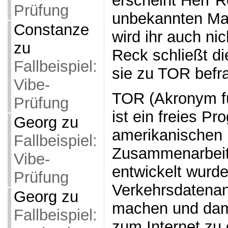
erscheint Herr 
Prüfung
unbekannten Man
Constanze
wird ihr auch nic
zu
Reck schließt di
Fallbeispiel:
sie zu TOR befr
Vibe-
TOR (Akronym fü
Prüfung
ist ein freies P
Georg
zu
amerikanischen 
Fallbeispiel:
Zusammenarbeit
Vibe-
entwickelt wurd
Prüfung
Verkehrsdatenan
Georg
zu
machen und dam
Fallbeispiel:
zum Internet zu