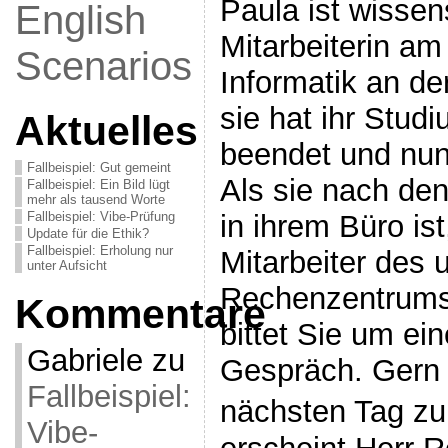
Paula ist wissen
English
Mitarbeiterin am
Scenarios
Informatik an de
sie hat ihr Stud
Aktuelles
beendet und nun 
Fallbeispiel: Gut gemeint
Als sie nach de
Fallbeispiel: Ein Bild lügt
mehr als tausend Worte
Fallbeispiel: Vibe-Prüfung
in ihrem Büro ist,
Update für die Ethik?
Fallbeispiel: Erholung nur
Mitarbeiter des 
unter Aufsicht
Rechenzentrums
Kommentare
bittet Sie um ein
Gabriele
zu
Gespräch. Gern s
Fallbeispiel:
nächsten Tag z
Vibe-