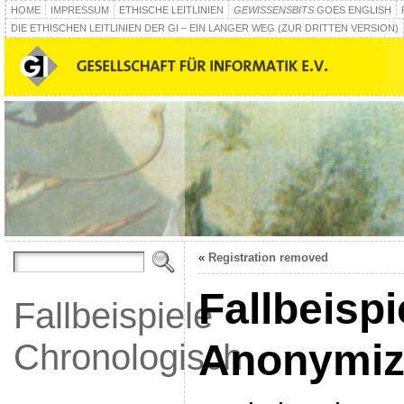
HOME
IMPRESSUM
ETHISCHE LEITLINIEN
GEWISSENSBITS
GOES ENGLISH
DIE ETHISCHEN LEITLINIEN DER GI – EIN LANGER WEG (ZUR DRITTEN VERSION)
«
Registration removed
Fallbeispi
Fallbeispiele
Anonymiz
Chronologisch