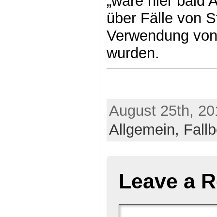
„wäre hier bald A
über Fälle von St
Verwendung von
wurden.
August 25th, 20
Allgemein,
Fallb
Leave a R