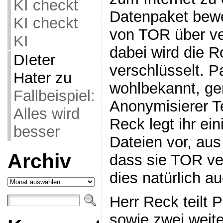
KI checkt
Datenpaket bewe
KI checkt
von TOR über ve
KI
dabei wird die R
DIeter
verschlüsselt. 
Hater
zu
wohlbekannt, gen
Fallbeispiel:
Anonymisierer Te
Alles wird
Reck legt ihr ei
besser
Dateien vor, aus
Archiv
dass sie TOR ver
dies natürlich au
Archiv
Herr Reck teilt P
sowie zwei weit