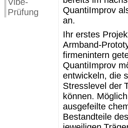
Vibe-
QuantiImprov als
Prüfung
an.
Ihr erstes Projek
Armband-Prototy
firmenintern get
QuantiImprov m
entwickeln, die 
Stresslevel der
können. Möglich
ausgefeilte che
Bestandteile de
jeweiligen Träge