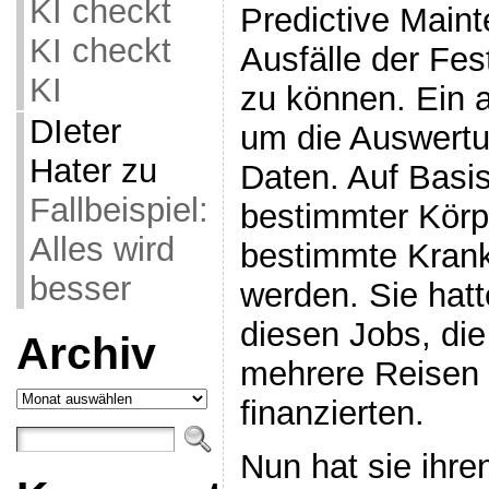
KI checkt
Predictive Main
KI checkt
Ausfälle der Fes
KI
zu können. Ein 
DIeter
um die Auswertu
Hater
zu
Daten. Auf Basis
Fallbeispiel:
bestimmter Körpe
Alles wird
bestimmte Krankh
besser
werden. Sie hatt
diesen Jobs, die
Archiv
mehrere Reisen
Archiv
finanzierten.
Nun hat sie ihr