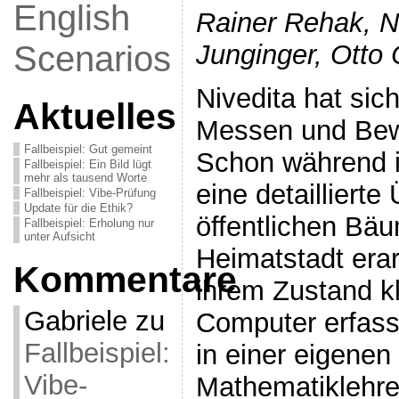
English
Rainer Rehak, N
Scenarios
Junginger, Otto 
Nivedita hat sic
Aktuelles
Messen und Bewe
Fallbeispiel: Gut gemeint
Schon während ih
Fallbeispiel: Ein Bild lügt
mehr als tausend Worte
eine detaillierte
Fallbeispiel: Vibe-Prüfung
Update für die Ethik?
öffentlichen Bäu
Fallbeispiel: Erholung nur
unter Aufsicht
Heimatstadt erar
Kommentare
ihrem Zustand kl
Gabriele
zu
Computer erfass
Fallbeispiel:
in einer eigenen
Vibe-
Mathematiklehre