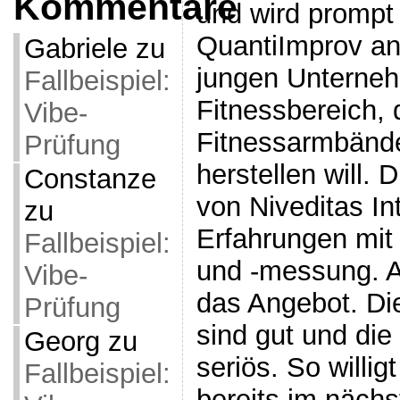
Kommentare
und wird prompt
QuantiImprov a
Gabriele
zu
jungen Unterne
Fallbeispiel:
Fitnessbereich,
Vibe-
Fitnessarmbände
Prüfung
herstellen will. 
Constanze
von Niveditas In
zu
Erfahrungen mit
Fallbeispiel:
und -messung. Au
Vibe-
das Angebot. Di
Prüfung
sind gut und die
Georg
zu
seriös. So willig
Fallbeispiel:
bereits im näch