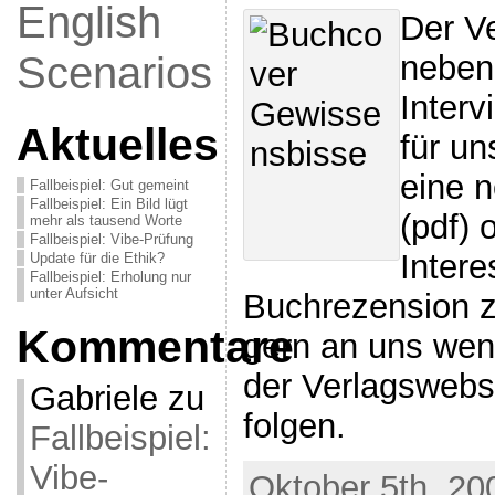
English
Der Ve
Scenarios
neben
Interv
Aktuelles
für u
eine 
Fallbeispiel: Gut gemeint
Fallbeispiel: Ein Bild lügt
(pdf) 
mehr als tausend Worte
Fallbeispiel: Vibe-Prüfung
Intere
Update für die Ethik?
Fallbeispiel: Erholung nur
unter Aufsicht
Buchrezension z
Kommentare
gern an uns wen
der Verlagswebs
Gabriele
zu
folgen.
Fallbeispiel:
Vibe-
Oktober 5th, 200