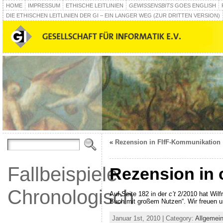
HOME
IMPRESSUM
ETHISCHE LEITLINIEN
GEWISSENSBITS
GOES ENGLISH
DIE ETHISCHEN LEITLINIEN DER GI – EIN LANGER WEG (ZUR DRITTEN VERSION)
«
Rezension in FIfF-Kommunikation
Fallbeispiele
Rezension in c
Chronologisch
Auf Seite 182 in der
c’t
2/2010 hat Wilfr
Buch mit großem Nutzen“. Wir freuen u
Januar 1st, 2010 | Category:
Allgemei