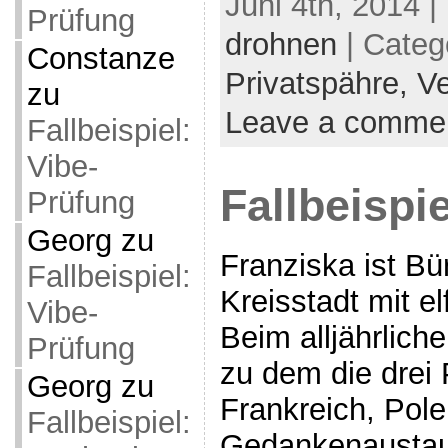
Juni 4th, 2014 |
Prüfung
drohnen
| Categ
Constanze
Privatspähre,
Ve
zu
Leave a comme
Fallbeispiel:
Vibe-
Fallbeispi
Prüfung
Georg
zu
Franziska ist Bü
Fallbeispiel:
Kreisstadt mit e
Vibe-
Beim alljährliche
Prüfung
zu dem die drei
Georg
zu
Frankreich, Po
Fallbeispiel:
Gedankenaustau