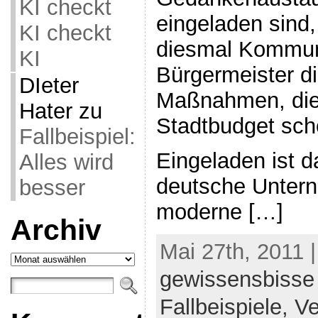
KI checkt
eingeladen sind
KI checkt
diesmal Kommuna
KI
Bürgermeister di
DIeter
Maßnahmen, die
Hater
zu
Stadtbudget sch
Fallbeispiel:
Eingeladen ist 
Alles wird
deutsche Untern
besser
moderne […]
Archiv
Mai 27th, 2011 
Archiv
gewissensbisse
Fallbeispiele,
Ve