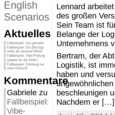
English
Lennard arbeitet 
Scenarios
des großen Ver
Sein Team ist fü
Aktuelles
Belange der Logi
Unternehmens ve
Fallbeispiel: Gut gemeint
Fallbeispiel: Ein Bild lügt
mehr als tausend Worte
Bertram, der Abt
Fallbeispiel: Vibe-Prüfung
Update für die Ethik?
Logistik, ist im
Fallbeispiel: Erholung nur
unter Aufsicht
haben und versu
Kommentare
ungewöhnlichen 
Gabriele
zu
beschleunigen u
Fallbeispiel:
Nachdem er […]
Vibe-