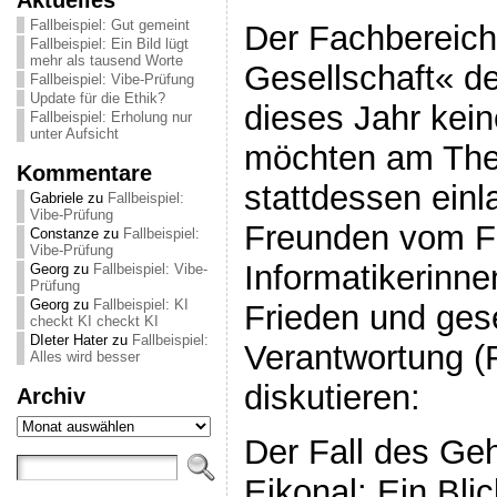
Fallbeispiel: Gut gemeint
Der Fachbereich
Fallbeispiel: Ein Bild lügt
mehr als tausend Worte
Gesellschaft« de
Fallbeispiel: Vibe-Prüfung
Update für die Ethik?
dieses Jahr kein
Fallbeispiel: Erholung nur
unter Aufsicht
möchten am Them
Kommentare
stattdessen einl
Gabriele
zu
Fallbeispiel:
Vibe-Prüfung
Freunden vom 
Constanze
zu
Fallbeispiel:
Vibe-Prüfung
Informatikerinne
Georg
zu
Fallbeispiel: Vibe-
Prüfung
Georg
zu
Fallbeispiel: KI
Frieden und gese
checkt KI checkt KI
DIeter Hater
zu
Fallbeispiel:
Verantwortung (F
Alles wird besser
diskutieren:
Archiv
Archiv
Der Fall des Ge
Eikonal: Ein Bli