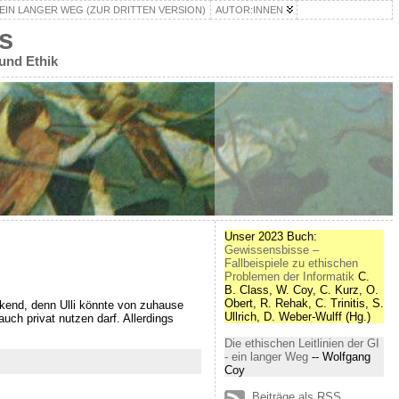
– EIN LANGER WEG (ZUR DRITTEN VERSION)
AUTOR:INNEN
s
 und Ethik
Unser 2023 Buch:
Gewissensbisse –
Fallbeispiele zu ethischen
Problemen der Informatik
C.
B. Class, W. Coy, C. Kurz, O.
Obert, R. Rehak, C. Trinitis, S.
ockend, denn Ulli könnte von zuhause
Ullrich, D. Weber-Wulff (Hg.)
uch privat nutzen darf. Allerdings
Die ethischen Leitlinien der GI
- ein langer Weg
-- Wolfgang
Coy
Beiträge als RSS