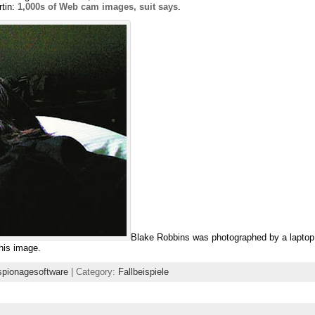
rtin:
1,000s of Web cam images, suit says
.
Blake Robbins was photographed by a laptop w
his image.
spionagesoftware
| Category:
Fallbeispiele