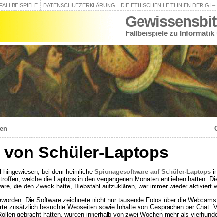
FALLBEISPIELE
DATENSCHUTZERKLÄRUNG
DIE ETHISCHEN LEITLINIEN DER GI 
Gewissensbit
Fallbeispiele zu Informatik
ten
von Schüler-Laptops
all hingewiesen, bei dem heimliche
Spionagesoftware auf Schüler-Laptops
in
troffen, welche die Laptops in den vergangenen Monaten entliehen hatten. Di
re, die den Zweck hatte, Diebstahl aufzuklären, war immer wieder aktiviert 
eworden: Die Software zeichnete nicht nur tausende Fotos über die Webcams 
rte zusätzlich besuchte Webseiten sowie Inhalte von Gesprächen per Chat. 
 Rollen gebracht hatten, wurden innerhalb von zwei Wochen mehr als vierhund