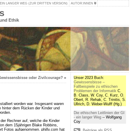
– EIN LANGER WEG (ZUR DRITTEN VERSION)
AUTOR:INNEN
s
 und Ethik
Gewissensbisse oder Zivilcourage?
»
Unser 2023 Buch:
Gewissensbisse –
Fallbeispiele zu ethischen
Problemen der Informatik
C.
B. Class, W. Coy, C. Kurz, O.
Obert, R. Rehak, C. Trinitis, S.
stalliert worden war. Insgesamt waren
Ullrich, D. Weber-Wulff (Hg.)
e hinter dem Rücken der Kinder und
worden.
Die ethischen Leitlinien der GI
- ein langer Weg
-- Wolfgang
der Rechner auf, welche die Kinder
Coy
Von dem 15jährigen Blake Robbins,
ert Fotos aufgenommen. philly.com hat
Beiträge als RSS