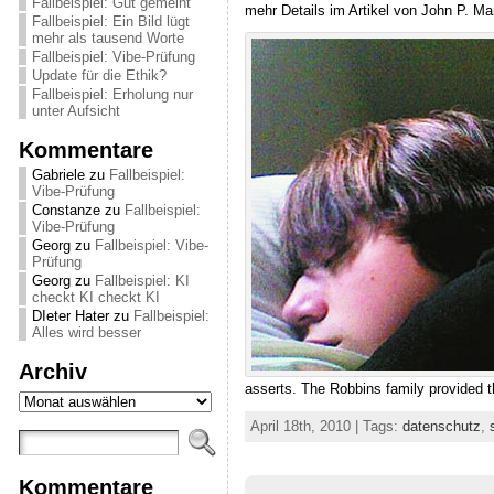
Fallbeispiel: Gut gemeint
mehr Details im Artikel von John P. Ma
Fallbeispiel: Ein Bild lügt
mehr als tausend Worte
Fallbeispiel: Vibe-Prüfung
Update für die Ethik?
Fallbeispiel: Erholung nur
unter Aufsicht
Kommentare
Gabriele
zu
Fallbeispiel:
Vibe-Prüfung
Constanze
zu
Fallbeispiel:
Vibe-Prüfung
Georg
zu
Fallbeispiel: Vibe-
Prüfung
Georg
zu
Fallbeispiel: KI
checkt KI checkt KI
DIeter Hater
zu
Fallbeispiel:
Alles wird besser
Archiv
asserts. The Robbins family provided t
Archiv
April 18th, 2010 | Tags:
datenschutz
,
Kommentare