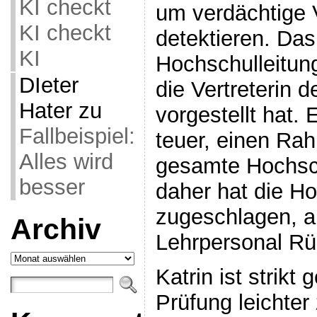
KI checkt
um verdächtige 
KI checkt
detektieren. Das
KI
Hochschulleitung
DIeter
die Vertreterin 
Hater
zu
vorgestellt hat.
Fallbeispiel:
teuer, einen Rah
Alles wird
gesamte Hochsc
besser
daher hat die Ho
zugeschlagen, a
Archiv
Lehrpersonal Rü
Archiv
Katrin ist strikt
Prüfung leichter