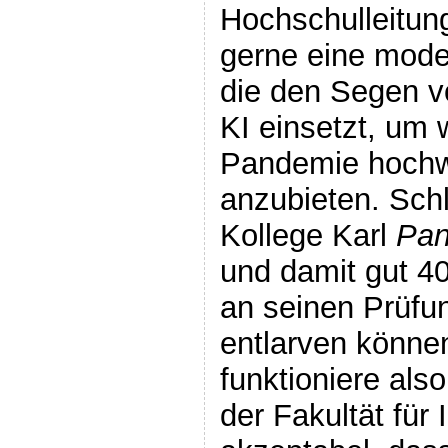
Hochschulleitung 
gerne eine moder
die den Segen vo
KI einsetzt, um w
Pandemie hochw
anzubieten. Sch
Kollege Karl
Pan
und damit gut 4
an seinen Prüfu
entlarven könne
funktioniere als
der Fakultät für 