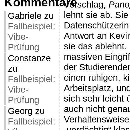
Kommentare
Vorschlag,
Pano
lehnt sie ab. Sie 
Gabriele
zu
Datenschützerin u
Fallbeispiel:
Antwort an Kevi
Vibe-
sie das ablehnt. 
Prüfung
massiven Eingrif
Constanze
der Studierenden
zu
einen ruhigen, ki
Fallbeispiel:
Arbeitsplatz, un
Vibe-
sich sehr leicht
Prüfung
auch nicht gena
Georg
zu
Verhaltensweise
Fallbeispiel:
„verdächtig“ kla