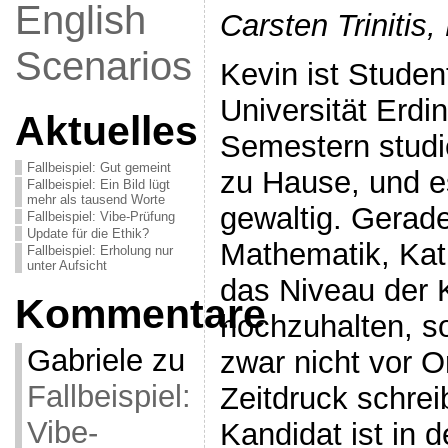
English
Carsten Trinitis
Scenarios
Kevin ist Studen
Universität Erdi
Aktuelles
Semestern studi
Fallbeispiel: Gut gemeint
zu Hause, und e
Fallbeispiel: Ein Bild lügt
mehr als tausend Worte
gewaltig. Gerade
Fallbeispiel: Vibe-Prüfung
Update für die Ethik?
Mathematik, Katr
Fallbeispiel: Erholung nur
unter Aufsicht
das Niveau der 
Kommentare
hochzuhalten, s
Gabriele
zu
zwar nicht vor O
Fallbeispiel:
Zeitdruck schre
Vibe-
Kandidat ist in 