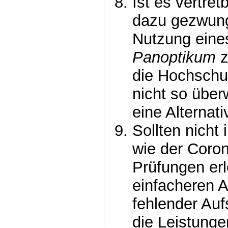
Ist es vertre
dazu gezwung
Nutzung eine
Panoptikum
z
die Hochschul
nicht so über
eine Alternat
Sollten nicht
wie der Coro
Prüfungen erl
einfacheren A
fehlender Auf
die Leistung