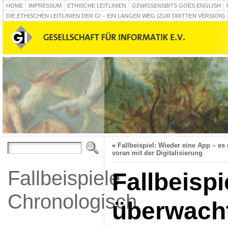
HOME
IMPRESSUM
ETHISCHE LEITLINIEN
GEWISSENSBITS
GOES ENGLISH
DIE ETHISCHEN LEITLINIEN DER GI – EIN LANGER WEG (ZUR DRITTEN VERSION)
«
Fallbeispiel: Wieder eine App – es
voran mit der Digitalisierung
Fallbeispiele
Fallbeispie
Chronologisch
überwach