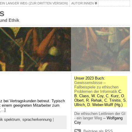
– EIN LANGER WEG (ZUR DRITTEN VERSION)
AUTOR:INNEN
s
 und Ethik
Unser 2023 Buch:
Gewissensbisse –
Fallbeispiele zu ethischen
Problemen der Informatik
C.
B. Class, W. Coy, C. Kurz, O.
Obert, R. Rehak, C. Trinitis, S.
tz bei Vertragskunden betreut. Typisch
Ullrich, D. Weber-Wulff (Hg.)
 einem geeigneten Mitarbeiter zum
 […]
Die ethischen Leitlinien der GI
- ein langer Weg
-- Wolfgang
tik spektrum
,
spracherkennung
|
Coy
Beiträge als RSS