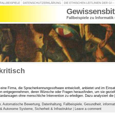
FALLBEISPIELE
DATENSCHUTZERKLÄRUNG
DIE ETHISCHEN LEITLINIEN DER GI 
Gewissensbit
Fallbeispiele zu Informatik
kritisch
für eine Firma, die Spracherkennungssoftware entwickelt, anbietet und im Einsa
en entgegennehmen, deren Wünsche oder Fragen herausfinden, um sie gezielt
rdansagen ohne menschliche Intervention zu erledigen. Dazu analysiert die
n
,
Automatische Bewertung
,
Datenhaltung
,
Fallbeispiele
,
Gesundheit
,
informa
 & Autonome Systeme,
Sicherheit & Infrastruktur
|
Leave a comment